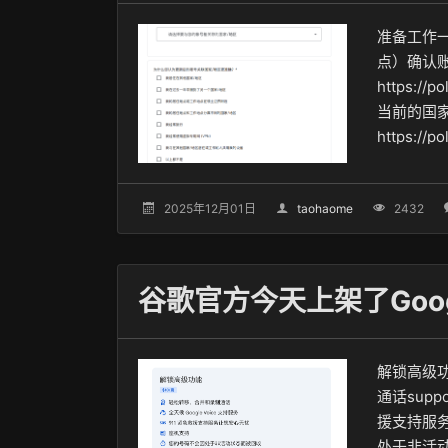
准备工作
点）确认
https:/
当前的国
https://p
己的账号即
2025年12月01日
taohaome
2432
解锁高级功能
通话suppo
援支持服务
处于非活