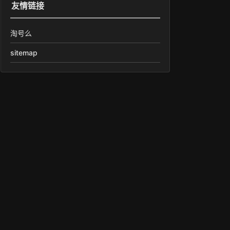
友情链接
淘号么
sitemap