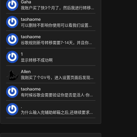
Gaha
我账户买了快3个月了，然后我进行转移邮箱 上面写着需要被转移的邮箱有美国号码才行。我在想能不能...
taohaome
可以删除不影响你使用可以看我们设置教程设置号软件即可
taohaome
谷歌规则新号转移需要7-14天，并且你的账户无风险情况下，美国ip 转移是指将号码转移到自己账...
1
显示转移不成功啊
Allen
我刚买了个GV号，进入设置页面后发现有一个关联的号码，这是什么情况？我要将关联的号码删除吗？
taohaome
有时候谷歌会需要验证你是否是活人·你可以使用自己电话号码收验证码进行验证·不会绑定·也不会影响...
.
为什么输入完辅助邮箱之后,还继续要求输入电话号以发送验证码?